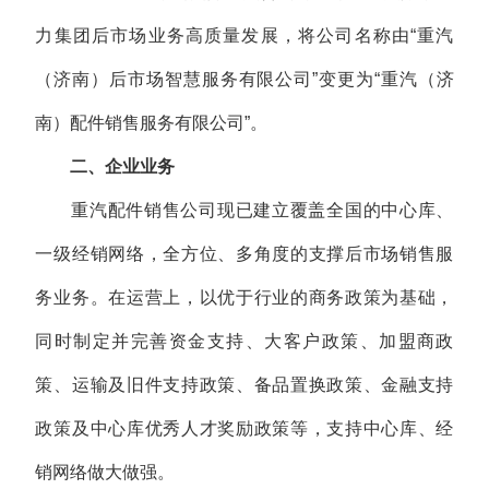
力集团后市场业务高质量发展，将公司名称由“重汽
（济南）后市场智慧服务有限公司”变更为“重汽（济
南）配件销售服务有限公司”。
二、企业业务
重汽配件销售公司现已建立覆盖全国的中心库、
一级经销网络，全方位、多角度的支撑后市场销售服
务业务。在运营上，以优于行业的商务政策为基础，
同时制定并完善资金支持、大客户政策、加盟商政
策、运输及旧件支持政策、备品置换政策、金融支持
政策及中心库优秀人才奖励政策等，支持中心库、经
销网络做大做强。