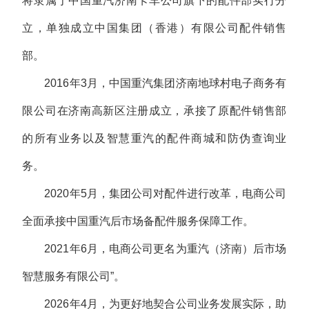
将隶属于中国重汽济南卡车公司旗下的配件部实行分
立，单独成立中国集团（香港）有限公司配件销售
部。
2016年3月，中国重汽集团济南地球村电子商务有
限公司在济南高新区注册成立，承接了原配件销售部
的所有业务以及智慧重汽的配件商城和防伪查询业
务。
2020年5月，集团公司对配件进行改革，电商公司
全面承接中国重汽后市场备配件服务保障工作。
2021年6月，电商公司更名为重汽（济南）后市场
智慧服务有限公司”。
2026年4月，为更好地契合公司业务发展实际，助