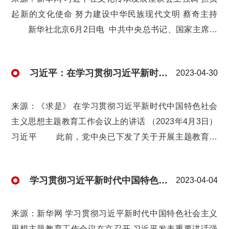
起新的文化使命 努力建设中华民族现代文明 蔡奇主持
新华社北京6月2日电 中共中央总书记、国家主席、
中央军委主席习近平6月2日在北京出席文化传承发展座谈
会并发表重要讲话。他强调，在新的起点上继续推动文化
习近平：在学习贯彻习近平新时代中国特色社会主义思想主题教育工作会议上的讲话
2023-04-30
繁荣、建设文化强国、建设中华民族现代文明，是我们在
新时代新的文化使命。要坚定文化自信、担当使命、奋发
有为，共同努力创造属于我们这个时代的新文化，建设中
来源：《求是》 在学习贯彻习近平新时代中国特色社会
华民族现代文明。 为开好这次座谈会，习近平先后考察
主义思想主题教育工作会议上的讲话 （2023年4月3日）
了中国国家版本馆和中国历史研究院。 中共中央政治局
习近平 此前，党中央已下发了关于开展主题教育的
常委、中央书记处书记蔡奇陪同考察并主持座谈会。
《意见》，就抓好这次主题教育作出安排，提出明确要
1日下午，习近平乘车来到位于北京市昌平...
求。这里，我讲3个问题。 一、深刻认识开展这次主
学习贯彻习近平新时代中国特色社会主义思想主题教育工作会议在京召开 习近平发表重要讲话强调 扎实抓好主题教育 为奋进新征程凝心聚力
2023-04-04
题教育的重大意义 以县处级以上领导干部为重点在
全党深入开展学习贯彻新时代中国特色社会主义思想主题
教育，是贯彻落实党的二十大精神的重大举措，对于统一
来源：新华网 学习贯彻习近平新时代中国特色社会主义
全党思想、解决党内存在的突出问题、始终保持党同人民
思想主题教育工作会议在京召开 习近平发表重要讲话强