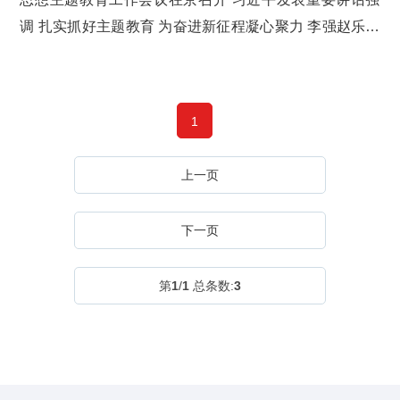
群众血肉联系、推动党和国家事业发展，具有重要意义。
调 扎实抓好主题教育 为奋进新征程凝心聚力 李强赵乐际
第一，这是统一全党思想意志行动、始终保持党的强
王沪宁丁薛祥李希韩正出席 蔡奇讲话 新华社北京4月
大凝聚力、战斗力的必然要求。团结统一是党...
3日电 学习贯彻习近平新时代中国特色社会主义思想主题
教育工作会议3日在北京召开。中共中央总书记、国家主
1
席、中央军委主席习近平出席会议并发表重要讲话。他强
调，强国建设、民族复兴的宏伟目标令人鼓舞、催人奋
上一页
进，我们这一代共产党人使命光荣、责任重大。我们要以
这次主题教育为契机，加强党的创新理论武装，不断提高
下一页
全党马克思主义水平，不断提高党的执政能力和领导水
平，为奋进新征程凝心聚力，踔厉奋发、勇毅前行...
第
1
/
1
总条数:
3