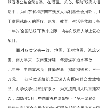
颁香港公益金荣誉奖。在“尊重、关心、帮助”残疾人活
动中，为山东省和济南市残疾人福利基金会捐款，用
于贫困残疾人的医疗、康复、教育、生活等救助；每
一年的“全国助残日”到来之际，均会向残疾人献上爱心
项目。
面对各类灾害—汶川地震、玉树地震、冰冻灾
害、南方旱灾、东南亚海啸、华源煤矿透水事故……
几年来，中国重汽员工慷慨解囊，捐款捐物累计三千
万元。一些单位还组织员工深入灾区向群众发放物
品、向学校学生赠送矿泉水；为支援四川人民重建家
园，2009年5月，中国重汽在绵阳投下了第一笔资金，