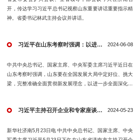
开，传达学习习近平总书记视察山东重要讲话重要指示精
神。省委书记林武主持会议并讲话。
习近平在山东考察时强调：以进一步全面深化改革为动力，奋力谱写中国式现代化山东篇章
2024-06-08
中共中央总书记、国家主席、中央军委主席习近平近日在
山东考察时强调，山东要在全国发展大局中定好位、挑大
梁，完整准确全面贯彻新发展理念，以进一步全面深化改
革为动力，继续在服务和融入新发展格局上走在前、在增
强经济社会发展创新力上走在前、在推动黄河流域生态保
习近平主持召开企业和专家座谈会强调 紧扣推进中国式现代化主题 进一步全面深化改革
2024-05-23
护和高质量发展上走在前，加快建设绿色低碳高质量发展
先行区，打造高水平对外开放新高地，奋力谱写中国式现
代化山东篇章。
新华社济南5月23日电 中共中央总书记、国家主席、中央
军委主席习近平5月23日下午在山东省济南市主持召开企