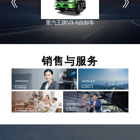
重汽王牌V3-X自卸车
销售与服务
销售网络查询
服务网络查询
查看详情
查看详情
亲人服务
配件网络查询
查看详情
查看详情