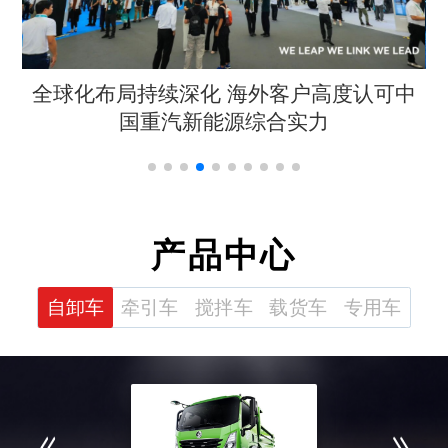
举
全球化布局持续深化 海外客户高度认可中
国重汽新能源综合实力
产品中心
自卸车
牵引车
搅拌车
载货车
专用车