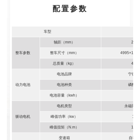
配置参数
车型
轴距（mm）
2900
整车参数
整车尺寸（mm）
4995×1900
总质量（kg）
4495
电池品牌
宁德时
动力电池
电池种类
磷酸铁
电池容量（kwh）
98
电机类型
永磁同步
驱动电机
峰值功率（kw）
170
峰值扭矩（N.m）
1100
变速箱
自动2