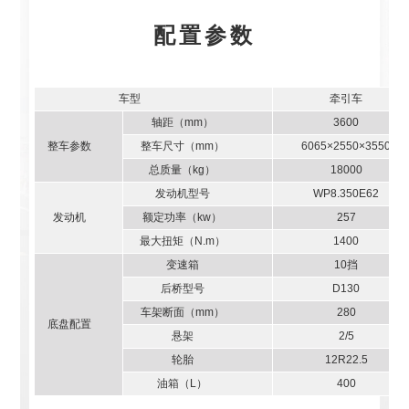
配置参数
车型
牵引车
轴距（mm）
3600
整车参数
整车尺寸（mm）
6065×2550×3550
总质量（kg）
18000
发动机型号
WP8.350E62
发动机
额定功率（kw）
257
最大扭矩（N.m）
1400
变速箱
10挡
后桥型号
D130
车架断面（mm）
280
底盘配置
悬架
2/5
轮胎
12R22.5
油箱（L）
400