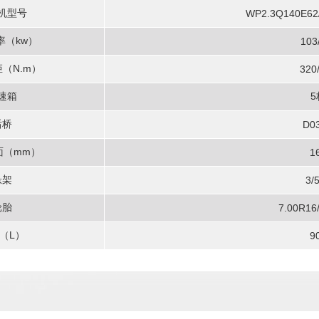
机型号
WP2.3Q140E62
率（kw）
103
（N.m）
320
速箱
5
后桥
D0
面（mm）
1
悬架
3/
轮胎
7.00R16
（L）
9