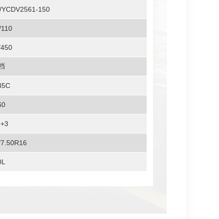
/YCDV2561-150
/110
/450
档
35C
60
5+3
/7.50R16
0L