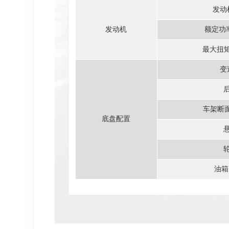
发动
发动机
额定功
最大扭矩
变
车架断
底盘配置
油箱