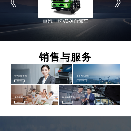
重汽王牌V1-X EV地库狮
子王
销售与服务
销售网络查询
服务网络查询
查看详情
查看详情
亲人服务
配件网络查询
查看详情
查看详情