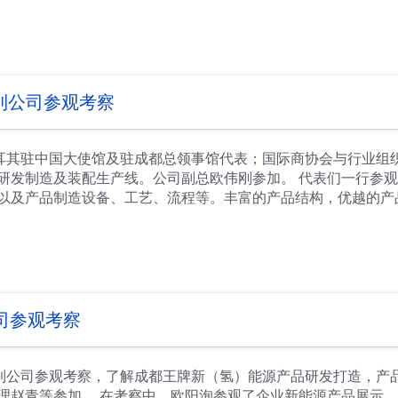
步提升产品市场增长率；要直面发展难点与痛点，靶向制定解决
教训，全面压实安全责任、强化安全意识，筑牢安全发展底线，
场机遇，作好企业发展布局，全力提升产品销量与市场占有率，提
参观公司产品展示区与总装生产线，详细了解产品结构、技术特
表到公司参观考察
耳其驻中国大使馆及驻成都总领事馆代表；国际商协会与行业组织、
研发制造及装配生产线。公司副总欧伟刚参加。 代表们一行参
以及产品制造设备、工艺、流程等。丰富的产品结构，优越的产
程中，代表们或坐进驾驶室，感受产品驾乘的舒适性；或驻足工
机勃勃与忙碌有序的景象，以及企业制造实力与水平，产品的多
点企业代表等参加。
司参观考察
行到公司参观考察，了解成都王牌新（氢）能源产品研发打造，产
理赵青等参加。 在考察中，欧阳洵参观了企业新能源产品展示