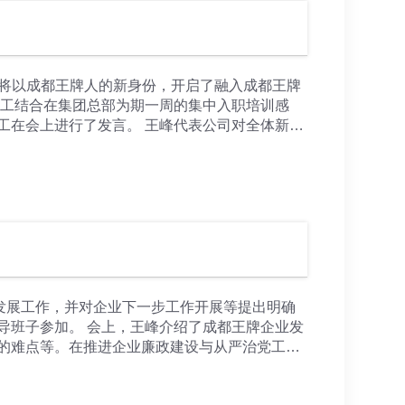
，将以成都王牌人的新身份，开启了融入成都王牌
员工结合在集团总部为期一周的集中入职培训感
工在会上进行了发言。 王峰代表公司对全体新入
创造与提供成长的平台，各位新员工要把自己所
岗位，胜任新的工作，为自己的职业生涯留下浓
朋友之间做好融洽相处，进了王牌门，大家都是
知识与技能快速与行业发展需求对接。在现场一
长的财富。在工作中要有定力，成长需要时间与
、成熟，最终才能收获自我的成就。 会议强调，
新、敢于担当。既要仰望星空、心怀远方，也要
获成长、实现价值、绽放光彩！ 见面会间，全体
底线，树立清正廉洁的职业价值观。 公司领导班
发展工作，并对企业下一步工作开展等提出明确
导班子参加。 会上，王峰介绍了成都王牌企业发
的难点等。在推进企业廉政建设与从严治党工作
建设根基，以风清气正的政治生态保障企业稳健
法总比困难多，精准制定针对性措施与办法，针多