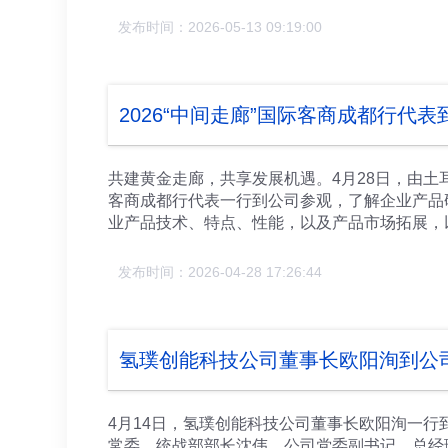
定精准务实举措，加快新能源产品市场拓展，稳
发布时间：2026-05-13 09:19:00
生产摆在首位，深刻吸取集团其它单位安全事故
牌领导班子要共同努力、团结协作，牢牢把握市
量发展筑牢根基。 调研期间，胡海华一行实地
2026“中间走廊”国际客商成都行代
共建黄金走廊，共享发展机遇。4月28日，由土
客商成都行代表一行到公司参观，了解企业产品
业产品技术、特点、性能，以及产品市场拓展，
力，给代表们留下了深刻的印象。 整个参观过
线，与在线产品留个合影。生产车间呈现出的生
发布时间：2026-04-28 17:26:44
赞。 青白江区级相关部门负责人、媒体、区重
氢璞创能科技公司董事长欧阳洵到公
4月14日，氢璞创能科技公司董事长欧阳洵一
常委、统战部部长沈伟，公司党委副书记、总经