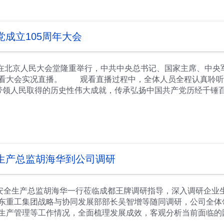
任务；二是要加大员工人文关怀力度，以员工为中心，提升员工
；三是要高度关注从严治党工作，在廉政建设与树立与践行正确
业意识，筑牢反腐防腐防线。 调研中，李鹏参观了企业廉洁文
成立105周年大会
在北京人民大会堂隆重举行，中共中央总书记、国家主席、中央军
看大会实况直播。 观看直播过程中，全体人员全程认真聆听
带领人民取得的历史性伟大成就，传承弘扬中国共产党历经千锤
所以选择中国共产党，正是因为我们党在105年接续奋斗中不
虚谨慎、艰苦奋斗，务必敢于斗争、善于斗争，紧紧依靠和团结
”要求，引发公司全体党员干部强烈共鸣、感触颇深。 大家纷
持续发挥党员先锋模范作用，坚守初心、勇担使命，做到永不懈
生产总监胡海华到公司调研
、安全生产总监胡海华一行莅临成都王牌调研指导，深入调研企业
东重工集团战略与协同发展部部长吴智增等随同调研，公司全体
生产管理等工作情况，全面梳理发展成效，客观分析当前面临的
结合集团战略、行业趋势提出明确指导意见。他指出，企业要紧