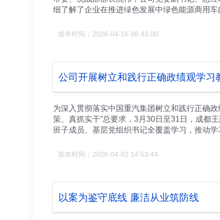
细了解了企业在推进绿色发展中绿色能源商用车
发展过程中，始终践行心无旁骛攻主业，不断加
新能源商用车的研发与制造，立足强链补链，聚
发布时间：2026-04-16 08:43:00
产业圈。产品涵盖重卡、中卡、轻卡、专用车，
了市场与客户的肯定与信任。 欧阳洵对成都王
合作，不断推进新（氢）能源商用车的制造、研
资，区经信局，区投促局等负责人随同参加。
公司开展树立和践行正确政绩观学习
为深入贯彻落实中国重汽集团树立和践行正确政
策、真抓实干”总要求，3月30日至31日，成
班子成员、基层党组织书记全覆盖学习，推动学
要论述、在地方工作期间坚持正确政绩观的生动
学、带头讲、带头查，紧密结合公司深化改革、
发布时间：2026-04-02 14:53:44
深学细悟、对标对表。各党支部同步设立分会场
化为推动工作的具体举措。 会议强调，开展树
要提高政治站位，深刻把握正确政绩观的核心要
业深化改革、产品结构转型、产业链协同、技术
以案为鉴守底线 廉洁从业筑防线
健全监督机制，切实营造树牢正确政绩观的良好
原理，一致表示将始终以正确政绩观为指引，带