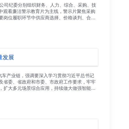
26年生产经营目标等重点任务，为集团高质量发
，公司纪委分别组织财务、人力、综合、采购、技
践行正确政绩观贯穿企业发展全过程，以学促干、
集中观看廉洁警示教育片为主线，警示片聚焦采购
要岗位履职环节中供应商选择、价格谈判、合同
囹圄的蜕变过程，以案明纪、以案释法、以案示
教育片暴露的风险点开展现场解读，强调采购、营
刻汲取案例教训，时刻绷紧纪律之弦，坚决守住
案例为镜鉴，严格遵守党纪国法和公司规章制度，
护公司利益与国有资产安全。 公司纪委将持续深
洁教育融入日常、抓在经常，为公司高质量发展
量发展
行了任职和廉洁集中谈话。 公司纪委书记、各
汽车产业链，强调要深入学习贯彻习近平总书记
及省委、省政府和市委、市政府工作要求，牢牢
，扩大多元场景综合应用，持续做大做强智能网
泉驿区经济社会发展情况汇报，详细了解重点产业
略，立足自身优势和资源禀赋，把发展特色优势
 随后，陈书平一行先后前往中国重汽成都王牌商
链发展情况介绍，实地察看智能生产线，调研公
，精准洞察市场变化，加快导入更多新车型、新
链条完整、人才集聚的突出优势，抢抓产业变革机