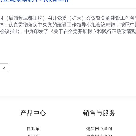
。 ◆要强化科技创新引领，聚焦电动化、智能化、融合化方向
化建圈强链，充分发挥链主企业龙头带动作用，着力强链延链补链
整体竞争力。 ◆要加强服务保障，加大力度支持汽车产业转型
（后简称成都王牌）召开党委（扩大）会议暨党的建设工作领
，用心用情帮助汽车企业增活力、添信心、搭平台、拓市场，助力
神，认真贯彻落实中央党的建设工作领导小组会议精神，按照中
会议指出，中办印发了《关于在全党开展树立和践行正确政绩观
，国资、集团党委以及港工委均对学习教育工作做出了具体的安
确保推动公司深化国有企业改革落地，推进公司高质量发展的必
党内集中学习教育成果、持之以恒推进全面从严治党的有效途径
牌力量意义重大。 会议强调，公司党委和基层党支部要把树立
和重要指示精神，认真落实党中央部署，精心组织实施，确保学
>
干”的总要求，将其贯穿学习教育全过程各方面。要坚持学查改一
制度、立好规矩，健全有效防范和纠治政绩观偏差工作机制。
部书记参加会议。
产品中心
销售与服务
自卸车
销售网点查询