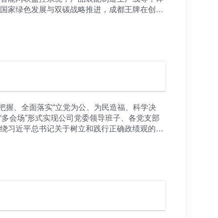
着国家绿色发展与双碳战略推进，成都王牌在创新
发挥成都市新能源链主”企业引领作用，不断加速
领域项目开拓，做大做强新能源商用车产业链、
域，产品市场实现了成倍的增长，产品品牌赢得
企业之间的资源优势，加强相关项目与产业之间的
车科技（四川），青白江区国投，成都市融禾投
把握、全面落实“立党为公、为民造福、科学决
“多会场”形式实现公司党委领导班子、各党支部
围绕习近平总书记关于树立和践行正确政绩观的重
流相结合的方式开展。公司党委领导班子带头
认识、查问题、明方向，示范带动全体党员干部
位实际、业务攻坚紧密结合，切实把学习成果转
动成都王牌高质量发展的必然要求。全体党员干部
责主业，筑牢经营基本盘，以正确政绩观引领企
检验学习成效，弘扬实干作风、完善考核评价、
 读书班期间，全体参会人员读原著、学原文、悟
谁而树、树什么样的政绩、靠什么树政绩”的根