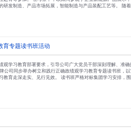
的研发制造、产品市场拓展，智能制造与产品装配工艺等。 随
速产业调整与创新发展，坚持科技引领与绿色制造为核心，充分
焦布局“新赛道”，团结产业链上下游、左右岸，锁定产业链细分
应有场景贯穿工程建设、物流运输、城市配送、市政环卫等多领
牌在绿色发展赛道上取得的业绩给予了肯定，希望双方充分发挥
发、推广等，为企业合作共赢与绿色发展奠定坚实的基础。 氢
教育专题读书班活动
绩观学习教育部署要求，引导公司广大党员干部深刻理解、准确
都王牌公司同步举办树立和践行正确政绩观学习教育专题读书班，以
习教育走深走实、见行见效。 读书班严格对标集团学习安排，
实践等核心内容，采取原文领学、集中研讨、个人自学、专题交
成品结构转型、生产经营、市场开拓、党建引领等重点工作，谈
，组织支部委员、党员骨干开展集中学习研讨，把学习教育与岗
立和践行正确政绩观学习教育，是党的建设的重要任务，更是推
义，不断增强政治判断力、政治领悟力、政治执行力；要立足主
创新等重点工作，彰显国企担当；要强化责任担当，以实干实绩
氛围，以理论学习凝心铸魂，以实干实绩赋能企业高质量发展。
着使命学、带着问题学、带着思考学，从思想深处解决好“政绩为