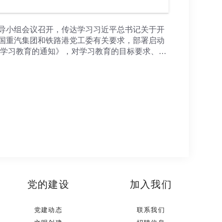
，加强关键核心技术和关键零部件自主研发，推
，吸引更多上下游企业和关联项目落户成都，不断
升级和高质量发展，强化行业趋势前瞻研判，及时
导小组会议召开，传达学习习近平总书记关于开
企业实现更好发展。 副市长许兴国，市政府秘书
国重汽集团和铁路港党工委有关要求，部署启动
学习教育的通知》，对学习教育的目标要求、工
排。在公司开展树立和践行正确政绩观学习教
然要求，是践行党的根本宗旨、夯实党管国企、
，对于推进党和国家事业、对于推进全面从严治
和践行正确政绩观学习教育作为今年党的建设的
习教育取得实效。要深刻理解、准确把握、全面
体推进，在深学、真查、实改上下功夫见成效。
 会议还对学习教育提出了具体的工作要求。
党的建设
加入我们
党建动态
联系我们