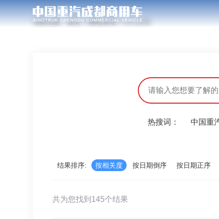
当前位置：
首页
>
网站管理
>
站内搜索
热搜词：
中国重
结果排序:
按相关度
按日期倒序
按日期正序
共为您找到145个结果