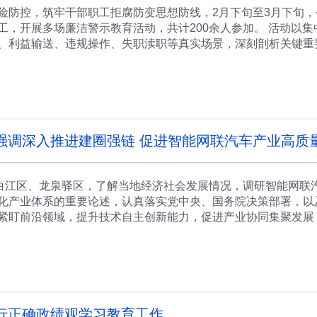
略落地、研发创新、生产制造、市场开拓等各环节，扎实推进20
险防控，筑牢干部职工拒腐防变思想防线，2月下旬至3月下旬
。 下一步，成都王牌公司党委将持续深化学习教育，把树立和
工，开展多场廉洁警示教育活动，共计200余人参加。 活动以
高质量发展的实际成效，奋力谱写公司转型发展新篇章。
、利益输送、违规操作、失职渎职等真实场景，深刻剖析关键重
险，揭示了违纪违法人员从思想滑坡到触碰纪法红线、最终身陷
后，公司纪委结合公司采购、营销、管理等业务实际，围绕警示
场交往的前沿，是廉洁风险易发高发领域，要求全体干部职工深
案例鲜活、警示深刻，直击业务痛点，让人深受触动。今后将以
融入业务全流程，做到依法采购、阳光采购、廉洁从业，切实维
态化开展以案促改、以案促治，健全廉洁风险防控机制，推动廉
强调深入推进建圈强链 促进智能网联汽车产业高质
间公司纪委、人力和业务分管领导还组织对新任采购岗位的人员进
位职工分场参与活动。
青白江区、龙泉驿区，了解当地经济社会发展情况，调研智能网联
化产业体系的重要论述，认真落实党中央、国务院决策部署，以
紧盯前沿领域，提升技术自主创新能力，促进产业协同集聚发展
开好局提供坚实支撑。 调研中，陈书平先后听取了青白江区、龙
彻落实市委“创新驱动、开放引领、科产融合、强县活区”发展战
，加快构建现代化产业体系，为经济大市挑大梁作出更多贡献。
有限公司、四川领克汽车制造有限公司，听取智能网联汽车产业
调解决企业经营中存在的困难问题，勉励企业充分发挥自身优势
— ◆要进一步坚定信心决心，充分发挥我市汽车产业基础厚实、
行正确政绩观学习教育工作