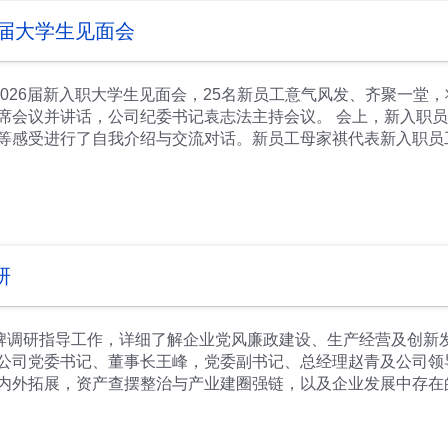
6届大学生见面会
2026届新入职大学生见面会，25名新员工意气风发、齐聚一堂
席会议并讲话，公司纪委书记袁志法主持会议。 会上，新入职
等感受进行了自我介绍与交流对话。新员工母家祺代表新入职员
新入职员新征程开启寄予了期望。王峰指出，企业将积极为大家
上，并结合自己未来职业规划，不断强加自律性，快速适应新的
自我逻辑思维能力，工作中多思考、多历练、多请教，与同事或
实际工作运用与需求还存在偏差，要快速适应工作环境，让所学
度，端正工作态度，多向老师学习请教，他们的经验就是大家成
败感，只有经历无数压力、困难、挫败后，才能真正让自己成长
研
长基本功底，勤学善思、精进本领；永葆青春奋斗姿态，勇于创
之力赋能发展，以奋斗之姿书写华章，在成都王牌这片沃土上收
项廉洁教育培训，引导全体新入职员工筑牢思想防线、严守纪律
王牌调研指导工作，详细了解企业党风廉政建设、生产经营及创新
公司党委书记、董事长王峰，党委副书记、总经理赵青及公司领
内外拓展，资产查摆整治与产业建圈强链，以及企业发展中存在
党员干部廉政教育，扎实推进反腐防腐专项工作，不断夯实清廉
是要高度重视企业发展中存在的短板与困难，坚定发展信心，办