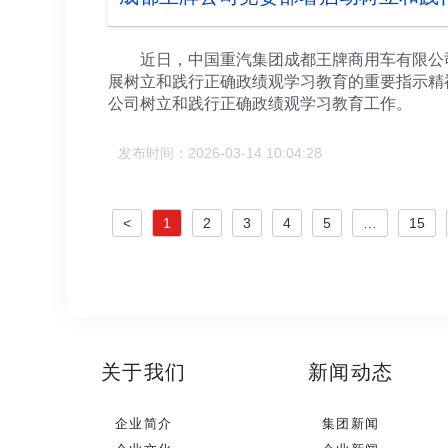
遇、扬长补短，加快推动汽车产业集群发展壮大
动“产学研用”深度融合、协同创新。 ◆要深
提高产业本地配套率，提升全产业链综合优势和
近日，中国重汽集团成都王牌商用车有限公司
出台配套政策举措，深入开展“进解优促”工作
展树立和践行正确政绩观学习教育的重要指示精
长陈茂禄等参加调研。 转载自成都日报
公司树立和践行正确政绩观学习教育工作。 
作安排、组织领导等作出了明确部署。山东省委
育，是贯彻落实党的二十届四中全会战略部署、
发布时间：2026-03-14 10:04:28
促进国有资产保值增值的重要举措，是巩固拓展
党，对在实现集团“十五五”战略目标中贡献王
重要任务，深入学习贯彻习近平总书记重要讲话
<
1
2
3
4
5
…
15
落实“立党为公、为民造福、科学决策、真抓实
要结合深入推进依法治企工作需要，着力完善
公司党委委员、行政班子党员同志和基层党支
关于我们
新闻动态
企业简介
集团新闻