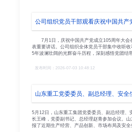
管齐下增效率促发展，全面完成年度各项指标与
节，做好防暑降温工作，切实保障员工身心健康
高标准高要求，严于律已，提高党员干部廉洁从
体领导班子参加。
公司组织党员干部观看庆祝中国共产党
7月1日，庆祝中国共产党成立105周年大会
表重要讲话。公司组织全体党员干部集中收听收
5年波澜壮阔的光辉奋斗历程，深刻感悟党团结
基，自觉扛起新时代使命担当。 历史和人民之
召全党同志：务必不忘初心、牢记使命，务必谦
发布时间：2026-07-03 10:48:12
力创造新的历史辉煌！总书记提出的三个“务必
上，始终以一名共产党员的标准严格要求自己，
中国装备制造产业向世界一流迈进。
山东重工党委委员、副总经理、安全
5月12日，山东重工集团党委委员、副总经理
长王峰，党委副书记、总经理赵青参加会议。山
报了近期生产经营、产品创新、市场布局及安全
业良好的发展态势与工作成果给予充分肯定，并