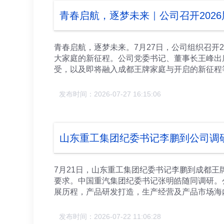
青春启航，逐梦未来｜公司召开202
青春启航，逐梦未来。7月27日，公司组织召开
大家庭的新征程。公司党委书记、董事长王峰出
受，以及即将融入成都王牌家庭与开启的新征程
职员工加入企业大家庭表示了热烈的欢迎，并对
学知识，快速转化为工作能力，运用到工作岗位
发布时间：2026-07-27 16:15:06
墨重彩的一笔。在新的工作岗位中，不断的提升
一家人。作为新员工，要认识到所学书本知识与
线见习中，要服从安排，注意安全，遵守规章制
过程，要正确面对一切压力与困难，正视一切挫
山东重工集团纪委书记李鹏到公司调
全体新入职员工要坚守初心、脚踏实地；筑牢成
脚踏实地、笃行不怠。在新的工作征程上以青春
新入职员工参观了公司廉洁文化长廊并进行了专
7月21日，山东重工集团纪委书记李鹏到成都
子、相关部门负责人参加会议并发言。
要求。中国重汽集团纪委书记张明皓随同调研。
展历程，产品研发打造，生产经营及产品市场海
开展，公司持续完善风险管控体系，常态化开展
发展。 李鹏强调，企业在创新发展进程中，一
发布时间：2026-07-22 11:06:28