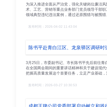
本问题，推动正确政绩观入脑入心，将其融入战
为深入推进全面从严治党，强化关键岗位廉洁风
展、四川汽车产业振兴凝聚真抓实干的强大合力
术、工艺、营销等重点业务部门党员领导干部职
以干践学，切实把学习教育成果转化为推动企业
领域典型违纪违法案例，通过还原围猎与被围猎
签订、份额分配、验收付款等关键节点的廉洁风
警，为全体参会人员敲响廉洁警钟。 观看结束
发布时间：2026-04-02 11:43:04
销、技术、质量、人力等岗位处于权力运行与市
廉洁底线。 参会人员纷纷表示，此次警示教育
规范履职用权，自觉抵制各类诱惑，把廉洁要求
化廉洁警示教育，聚焦重点领域、关键岗位，常
陈书平赴青白江区、龙泉驿区调研时
营造风清气正的政治生态和干事创业环境。 期
领域分管领导、相关领域职能部门干部和重要岗
3月25日，市委副书记、市长陈书平先后前往
在全国两会期间的重要讲话精神和关于建设现代
把握高质量发展这个首要任务，立足产业基础，
联汽车产业链，为一季度“开门红”、“十五五”
发展情况、推动发展的思路和举措，要求深入贯
发布时间：2026-03-27 10:30:53
产业作为主攻方向，推动建圈强链提质量强能级
用车有限公司、一汽大众捷达汽车科技（四川）
司生产经营、市场拓展、产业链配套等情况，协
项目，持续丰富在蓉产品矩阵。 陈书平强调—
成都王牌公司党委部署启动树立和践