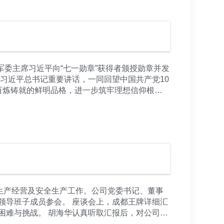
与企业间的幸福感与归属感，结合高温生产季
政绩观过程中，建立建全纪检制度，党员干部要
化广场、产品展示，以及产品生产装配线。公司全
委主席习近平向“七一勋章”获得者颁授勋章并发
习近平总书记重要讲话，一同回望中国共产党10
百炼铸就的鲜明品格，进一步筑牢理想信仰根
断铸就辉煌伟业。习近平总书记在重要讲话中号
带领全国各族人民奋进新征程、建功新时代，奋
纷表示，将牢记嘱托、知行合一，在各自岗位
怠、永立潮头、永争第一，全力以赴推动新时代
生产经营及安全生产工作。公司党委书记、董事
领导班子成员参会。 座谈会上，成都王牌详细汇
困难与挑战。 胡海华认真听取汇报后，对公司近
扣国家政策、市场机遇与集团总体发展战略，制