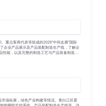
方案，以问题破解驱动企业持续向好；在将安全
以安全保障企业稳健运营。 胡海华强调，成都王
升“王牌”品牌影响力与客户口碑，为企业高质
点，以及生产装备、制造工艺等情况。
重点客商代表等组成的2026“中间走廊”国际
观了企业产品展示及产品装配制造生产线，了解企
品性能，以及完整的制造工艺与产品装备制造实
位前，详细了解产品装配工艺；或近距离靠近生产
样性与优势性等，让代表们纷纷竖起大拇指点
品市场拓展，绿色产业构建等情况。青白江区委
，智能网联监控系统，产品装配制造生产线等，详