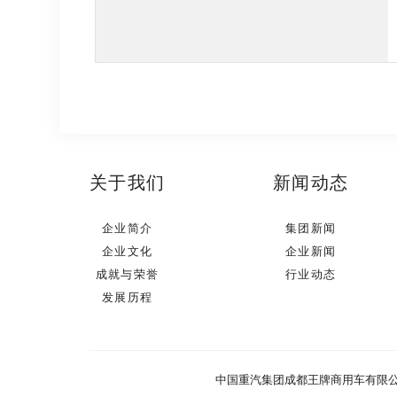
关于我们
新闻动态
企业简介
集团新闻
企业文化
企业新闻
成就与荣誉
行业动态
发展历程
中国重汽集团成都王牌商用车有限