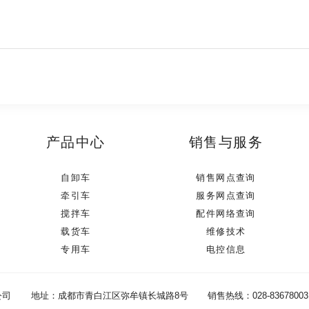
产品中心
销售与服务
自卸车
销售网点查询
牵引车
服务网点查询
搅拌车
配件网络查询
载货车
维修技术
专用车
电控信息
公司
地址：成都市青白江区弥牟镇长城路8号
销售热线：028-83678003