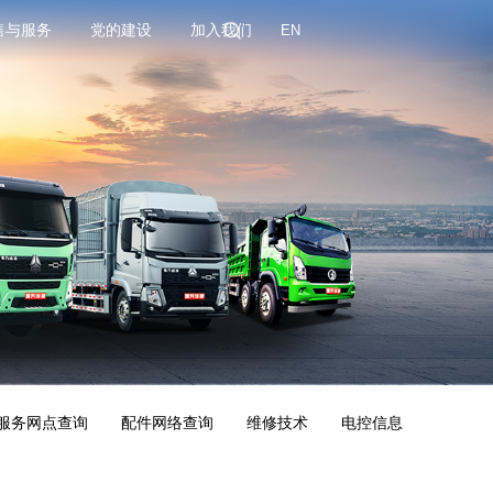
售与服务
党的建设
加入我们
EN
服务网点查询
配件网络查询
维修技术
电控信息