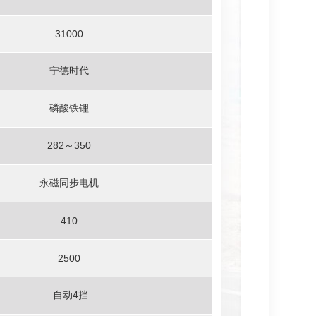
31000
宁德时代
磷酸铁锂
282～350
永磁同步电机
410
2500
自动4挡