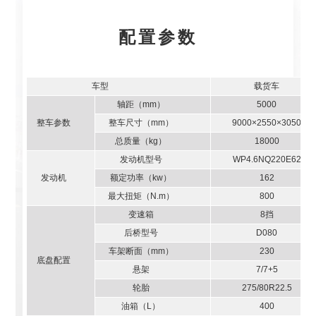
配置参数
车型
载货车
轴距（mm）
5000
整车参数
整车尺寸（mm）
9000×2550×3050
总质量（kg）
18000
发动机型号
WP4.6NQ220E62
发动机
额定功率（kw）
162
最大扭矩（N.m）
800
变速箱
8挡
后桥型号
D080
车架断面（mm）
230
底盘配置
悬架
7/7+5
轮胎
275/80R22.5
油箱（L）
400