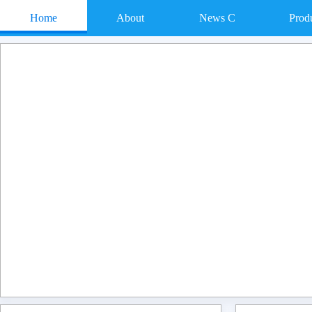
Home
About
News C
Prod